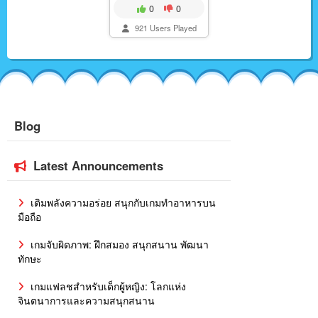
0
0
921 Users Played
Blog
Latest Announcements
เติมพลังความอร่อย สนุกกับเกมทำอาหารบน
มือถือ
เกมจับผิดภาพ: ฝึกสมอง สนุกสนาน พัฒนา
ทักษะ
เกมแฟลชสำหรับเด็กผู้หญิง: โลกแห่ง
จินตนาการและความสนุกสนาน