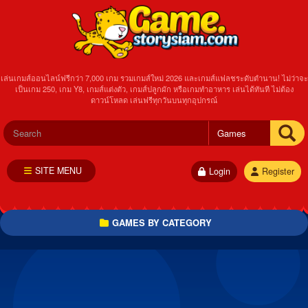
เล่นเกมส์ออนไลน์ฟรีกว่า 7,000 เกม รวมเกมส์ใหม่ 2026 และเกมส์แฟลชระดับตำนาน! ไม่ว่าจะ
เป็นเกม 250, เกม Y8, เกมส์แต่งตัว, เกมส์ปลูกผัก หรือเกมทำอาหาร เล่นได้ทันที ไม่ต้อง
ดาวน์โหลด เล่นฟรีทุกวันบนทุกอุปกรณ์
SITE MENU
Login
Register
GAMES BY CATEGORY