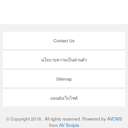
Contact Us
นโยบายความเป็นส่วนตัว
Sitemap
แผนผังเว็บไซต์
© Copyright 2016 . All rights reserved. Powered by
AVCMS
from
AV Scripts