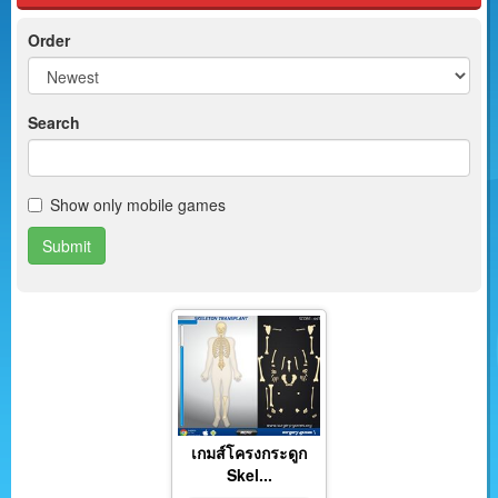
Order
Search
Show only mobile games
Submit
เกมส์โครงกระดูก
Skel...