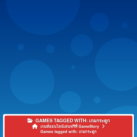
GAMES TAGGED WITH: เกมกระดูก
เกมส์ออนไลน์เล่นฟรีที่ GameStory
Games tagged with: เกมกระดูก