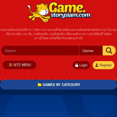
เล่นเกมส์ออนไลน์ฟรีกว่า 7,000 เกม รวมเกมส์ใหม่ 2026 และเกมส์แฟลชระดับตำนาน! ไม่ว่าจะ
เป็นเกม 250, เกม Y8, เกมส์แต่งตัว, เกมส์ปลูกผัก หรือเกมทำอาหาร เล่นได้ทันที ไม่ต้อง
ดาวน์โหลด เล่นฟรีทุกวันบนทุกอุปกรณ์
SITE MENU
Login
Register
GAMES BY CATEGORY