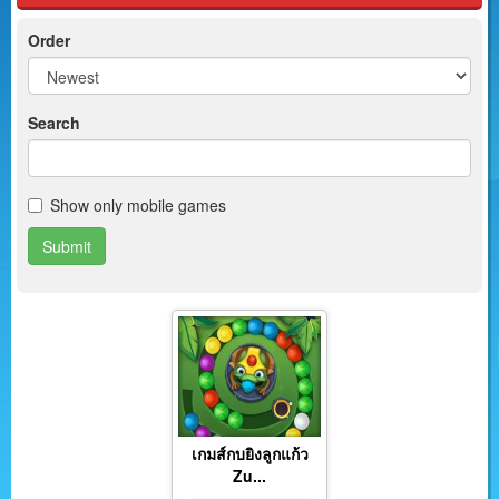
Order
Search
Show only mobile games
Submit
เกมส์กบยิงลูกแก้ว
Zu...