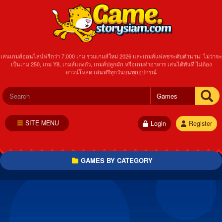
เล่นเกมส์ออนไลน์ฟรีกว่า 7,000 เกม รวมเกมส์ใหม่ 2026 และเกมส์แฟลชระดับตำนาน! ไม่ว่าจะ
เป็นเกม 250, เกม Y8, เกมส์แต่งตัว, เกมส์ปลูกผัก หรือเกมทำอาหาร เล่นได้ทันที ไม่ต้อง
ดาวน์โหลด เล่นฟรีทุกวันบนทุกอุปกรณ์
SITE MENU
Login
Register
GAMES BY CATEGORY