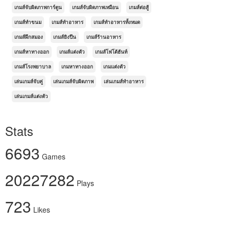
เกมส์จับผิดภาพการ์ตูน
เกมส์จับผิดภาพเหมือน
เกมส์ต่อสู้
เกมส์ทำขนม
เกมส์ทำอาหาร
เกมส์ทำอาหารทั้งหมด
เกมส์ฝึกสมอง
เกมส์ยิงปืน
เกมส์ร้านอาหาร
เกมส์หาทางออก
เกมส์แต่งตัว
เกมส์โฟโต้ฮันท์
เกมส์โรงพยาบาล
เกมหาทางออก
เกมแต่งตัว
เล่นเกมส์จับคู่
เล่นเกมส์จับผิดภาพ
เล่นเกมส์ทำอาหาร
เล่นเกมส์แต่งตัว
Stats
6693
Games
20227282
Plays
723
Likes