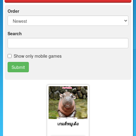
Order
Search
Show only mobile games
Submit
เกมส์หมูเด้ง