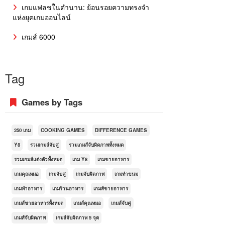
เกมแฟลชในตำนาน: ย้อนรอยความทรงจำ
แห่งยุคเกมออนไลน์
เกมส์ 6000
Tag
Games by Tags
250 เกม
COOKING GAMES
DIFFERENCE GAMES
Y8
รวมเกมส์จับคู่
รวมเกมส์จับผิดภาพทั้งหมด
รวมเกมส์แต่งตัวทั้งหมด
เกม Y8
เกมขายอาหาร
เกมคุณหมอ
เกมจับคู่
เกมจับผิดภาพ
เกมทำขนม
เกมทำอาหาร
เกมร้านอาหาร
เกมส์ขายอาหาร
เกมส์ขายอาหารทั้งหมด
เกมส์คุณหมอ
เกมส์จับคู่
เกมส์จับผิดภาพ
เกมส์จับผิดภาพ 5 จุด