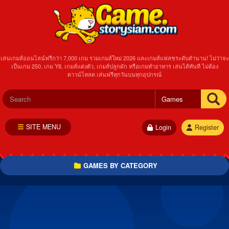
เล่นเกมส์ออนไลน์ฟรีกว่า 7,000 เกม รวมเกมส์ใหม่ 2026 และเกมส์แฟลชระดับตำนาน! ไม่ว่าจะ
เป็นเกม 250, เกม Y8, เกมส์แต่งตัว, เกมส์ปลูกผัก หรือเกมทำอาหาร เล่นได้ทันที ไม่ต้อง
ดาวน์โหลด เล่นฟรีทุกวันบนทุกอุปกรณ์
SITE MENU
Login
Register
GAMES BY CATEGORY