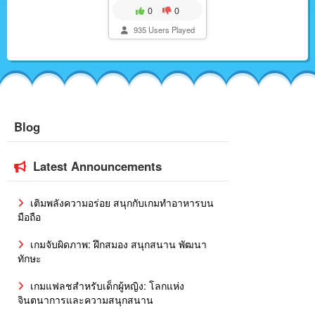
0
0
935 Users Played
Blog
Latest Announcements
เติมพลังความอร่อย สนุกกับเกมทำอาหารบน
มือถือ
เกมจับผิดภาพ: ฝึกสมอง สนุกสนาน พัฒนา
ทักษะ
เกมแฟลชสำหรับเด็กผู้หญิง: โลกแห่ง
จินตนาการและความสนุกสนาน