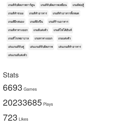
เกมส์จับผิดภาพการ์ตูน
เกมส์จับผิดภาพเหมือน
เกมส์ต่อสู้
เกมส์ทำขนม
เกมส์ทำอาหาร
เกมส์ทำอาหารทั้งหมด
เกมส์ฝึกสมอง
เกมส์ยิงปืน
เกมส์ร้านอาหาร
เกมส์หาทางออก
เกมส์แต่งตัว
เกมส์โฟโต้ฮันท์
เกมส์โรงพยาบาล
เกมหาทางออก
เกมแต่งตัว
เล่นเกมส์จับคู่
เล่นเกมส์จับผิดภาพ
เล่นเกมส์ทำอาหาร
เล่นเกมส์แต่งตัว
Stats
6693
Games
20233685
Plays
723
Likes