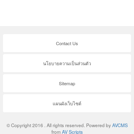
Contact Us
นโยบายความเป็นส่วนตัว
Sitemap
แผนผังเว็บไซต์
© Copyright 2016 . All rights reserved. Powered by
AVCMS
from
AV Scripts