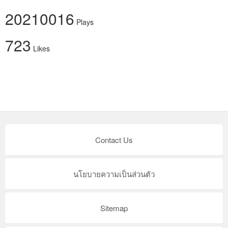
20210016
Plays
723
Likes
Contact Us
นโยบายความเป็นส่วนตัว
Sitemap