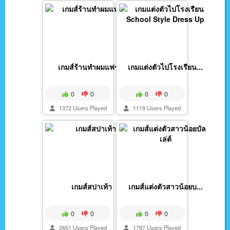
เกมส์ร้านทำผมแฟชั่น
เกมแต่งตัวไปโรงเรียน...
0
0
0
0
1372 Users Played
1119 Users Played
เกมส์สปาเท้า
เกมส์แต่งตัวสาวน้อยบ...
0
0
0
0
2651 Users Played
1797 Users Played