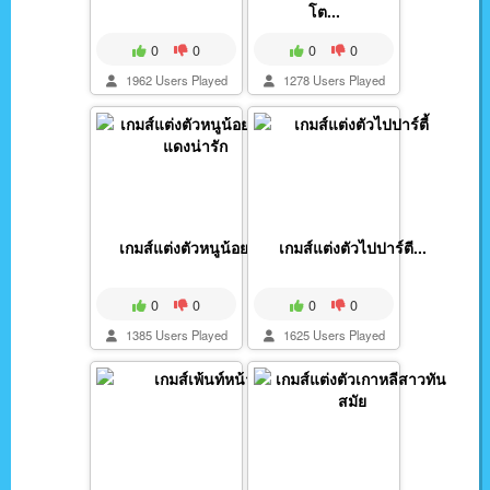
โต...
0
0
0
0
1962 Users Played
1278 Users Played
เกมส์แต่งตัวหนูน้อยห...
เกมส์แต่งตัวไปปาร์ตี...
0
0
0
0
1385 Users Played
1625 Users Played