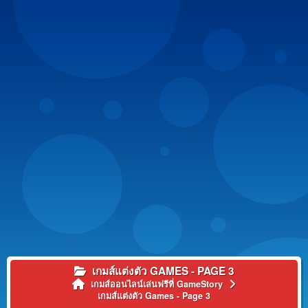
เกมส์แต่งตัว GAMES - PAGE 3
เกมส์ออนไลน์เล่นฟรีที่ GameStory
เกมส์แต่งตัว Games - Page 3