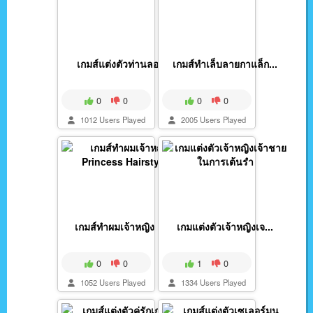
เกมส์แต่งตัวท่านลอร์...
เกมส์ทำเล็บลายกาแล็ก...
0
0
0
0
1012 Users Played
2005 Users Played
เกมส์ทำผมเจ้าหญิง Pr...
เกมแต่งตัวเจ้าหญิงเจ...
0
0
1
0
1052 Users Played
1334 Users Played