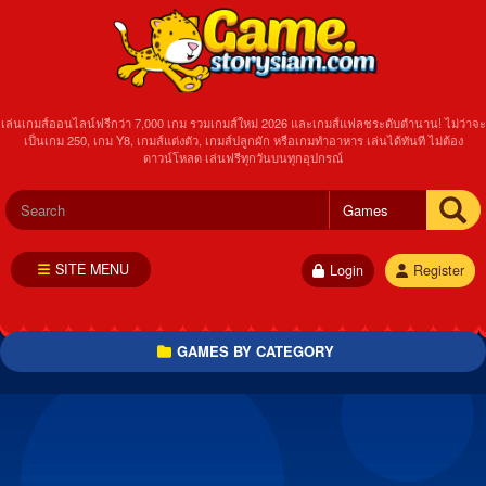
เล่นเกมส์ออนไลน์ฟรีกว่า 7,000 เกม รวมเกมส์ใหม่ 2026 และเกมส์แฟลชระดับตำนาน! ไม่ว่าจะ
เป็นเกม 250, เกม Y8, เกมส์แต่งตัว, เกมส์ปลูกผัก หรือเกมทำอาหาร เล่นได้ทันที ไม่ต้อง
ดาวน์โหลด เล่นฟรีทุกวันบนทุกอุปกรณ์
SITE MENU
Login
Register
GAMES BY CATEGORY