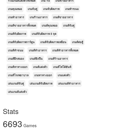
รวมเกมส์แต่งตัวทั้งหมด
เกม Y8
เกมขายอาหาร
เกมคุณหมอ
เกมจับคู่
เกมจับผิดภาพ
เกมทำขนม
เกมทำอาหาร
เกมร้านอาหาร
เกมส์ขายอาหาร
เกมส์ขายอาหารทั้งหมด
เกมส์คุณหมอ
เกมส์จับคู่
เกมส์จับผิดภาพ
เกมส์จับผิดภาพ 5 จุด
เกมส์จับผิดภาพการ์ตูน
เกมส์จับผิดภาพเหมือน
เกมส์ต่อสู้
เกมส์ทำขนม
เกมส์ทำอาหาร
เกมส์ทำอาหารทั้งหมด
เกมส์ฝึกสมอง
เกมส์ยิงปืน
เกมส์ร้านอาหาร
เกมส์หาทางออก
เกมส์แต่งตัว
เกมส์โฟโต้ฮันท์
เกมส์โรงพยาบาล
เกมหาทางออก
เกมแต่งตัว
เล่นเกมส์จับคู่
เล่นเกมส์จับผิดภาพ
เล่นเกมส์ทำอาหาร
เล่นเกมส์แต่งตัว
Stats
6693
Games